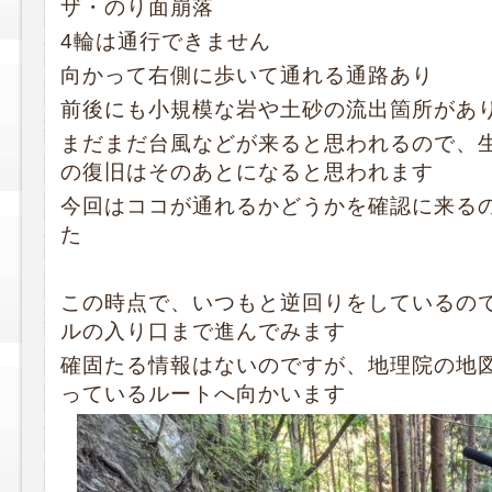
ザ・のり面崩落
4輪は通行できません
向かって右側に歩いて通れる通路あり
前後にも小規模な岩や土砂の流出箇所があ
まだまだ台風などが来ると思われるので、
の復旧はそのあとになると思われます
今回はココが通れるかどうかを確認に来る
た
この時点で、いつもと逆回りをしているの
ルの入り口まで進んでみます
確固たる情報はないのですが、地理院の地
っているルートへ向かいます