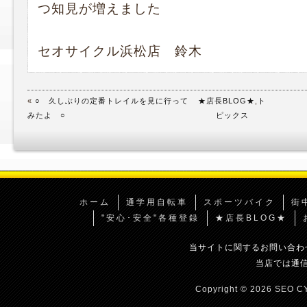
つ知見が増えました
セオサイクル浜松店 鈴木
«
○ 久しぶりの定番トレイルを見に行って
★店長BLOG★
,
ト
みたよ ○
ピックス
ホーム
通学用自転車
スポーツバイク
街
"安心･安全"各種登録
★店長BLOG★
当サイトに関するお問い合わ
当店では通
Copyright © 2026 SEO CY