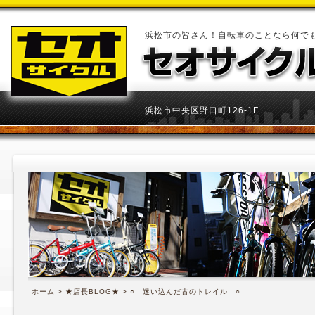
浜松市の皆さん！自転車のことなら何で
浜松市中央区野口町126-1F
ホーム
>
★店長BLOG★
> ○ 迷い込んだ古のトレイル ○