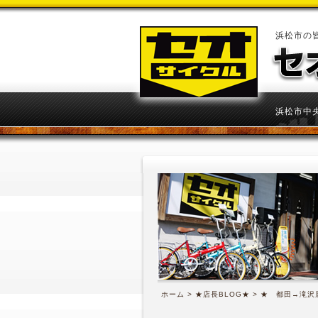
浜松市の
浜松市中央
ホーム
>
★店長BLOG★
> ★ 都田→滝