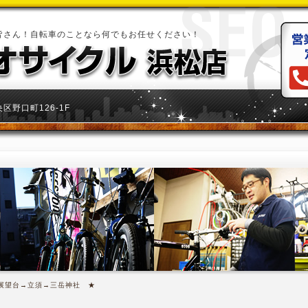
皆さん！自転車のことなら何でもお任せください！
区野口町126-1F
沢展望台→立須→三岳神社 ★